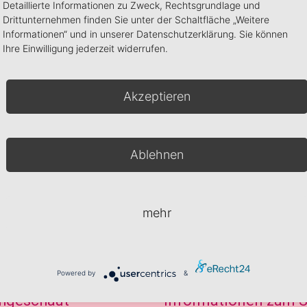
Detaillierte Informationen zu Zweck, Rechtsgrundlage und
In den Warenkorb
Drittunternehmen finden Sie unter der Schaltfläche „Weitere
W
Informationen“ und in unserer Datenschutzerklärung. Sie können
Ihre Einwilligung jederzeit widerrufen.
Artikelnummer:
030-04-051
Kategorien:
Nailart
,
Strasselemente Zubehör
we
Akzeptieren
zu 
Design Colours Set
Blattgold
19,99
€
3,50
€
Ablehnen
In den Warenkorb
In den Warenkorb
mehr
Powered by
&
hgeschaut
Informationen zum 