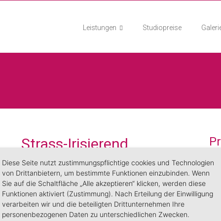
Leistungen
Studiopreise
Galeri
P
Strass-Irisierend
6,90
€
Diese Seite nutzt zustimmungspflichtige cookies und Technologien
von Drittanbietern, um bestimmte Funktionen einzubinden. Wenn
High Quality Straßsteine Irisierend
Sie auf die Schaltfläche „Alle akzeptieren“ klicken, werden diese
Zur Veredelung der besonderen Nailart mir
Funktionen aktiviert (Zustimmung). Nach Erteilung der Einwilligung
Rainbow Effect
verarbeiten wir und die beteiligten Drittunternehmen Ihre
50 Stück pro Packung
personenbezogenen Daten zu unterschiedlichen Zwecken.