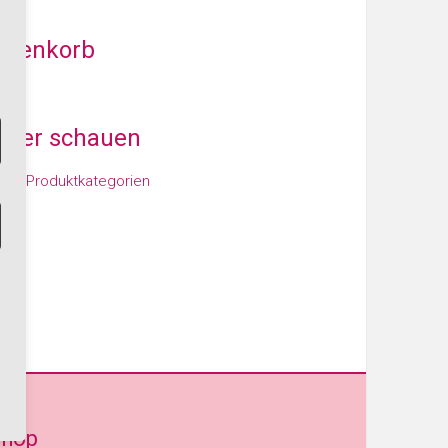
arenkorb
iter schauen
den Produktkategorien
Shop