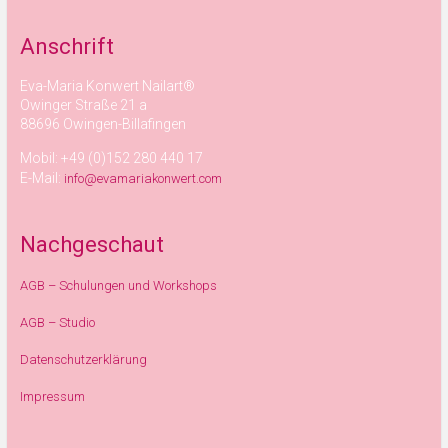
Anschrift
Eva-Maria Konwert Nailart®
Owinger Straße 21 a
88696 Owingen-Billafingen
Mobil: +49 (0)152 280 440 17
E-Mail:
info@evamariakonwert.com
Nachgeschaut
AGB – Schulungen und Workshops
AGB – Studio
Datenschutzerklärung
Impressum