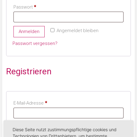
Passwort
*
Angemeldet bleiben
Anmelden
Passwort vergessen?
Registrieren
E-Mail-Adresse
*
Ein Link zum Erstellen eines neuen Passworts wird an
Diese Seite nutzt zustimmungspflichtige cookies und
deine E-Mail-Adresse gesendet.
Technologien von Drittanbietern, um bestimmte