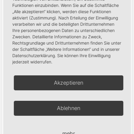
Your personal data will be used to support your
Funktionen einzubinden. Wenn Sie auf die Schaltfläche
experience throughout this website, to manage
„Alle akzeptieren“ klicken, werden diese Funktionen
access to your account, and for other purposes
aktiviert (Zustimmung). Nach Erteilung der Einwilligung
described in our
Datenschutzerklärung
.
verarbeiten wir und die beteiligten Drittunternehmen
Ihre personenbezogenen Daten zu unterschiedlichen
Registrieren
Zwecken. Detaillierte Informationen zu Zweck,
Rechtsgrundlage und Drittunternehmen finden Sie unter
der Schaltfläche „Weitere Informationen“ und in unserer
Datenschutzerklärung. Sie können Ihre Einwilligung
jederzeit widerrufen.
Produktsuche
Akzeptieren
Suchen
Ablehnen
Warenkorb
mehr