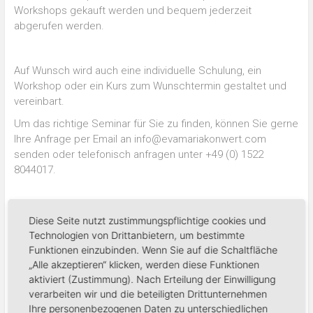
Workshops gekauft werden und bequem jederzeit
abgerufen werden.
Auf Wunsch wird auch eine individuelle Schulung, ein
Workshop oder ein Kurs zum Wunschtermin gestaltet und
vereinbart.
Um das richtige Seminar für Sie zu finden, können Sie gerne
Ihre Anfrage per Email an info@evamariakonwert.com
senden oder telefonisch anfragen unter +49 (0) 1522
8044017.
Diese Seite nutzt zustimmungspflichtige cookies und
Fragen oder Wünsche?
Technologien von Drittanbietern, um bestimmte
Funktionen einzubinden. Wenn Sie auf die Schaltfläche
„Alle akzeptieren“ klicken, werden diese Funktionen
Bei allgemeinen Fragen oder Terminwünschen stehe ich
aktiviert (Zustimmung). Nach Erteilung der Einwilligung
Ihnen jederzeit gerne zur Verfügung.
verarbeiten wir und die beteiligten Drittunternehmen
Nutzen Sie hierfür die angegebene Emailadresse oder
Ihre personenbezogenen Daten zu unterschiedlichen