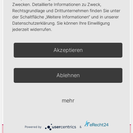
Telefonnummer.
Zwecken. Detaillierte Informationen zu Zweck,
Rechtsgrundlage und Drittunternehmen finden Sie unter
Eva-Maria Konwert
der Schaltfläche „Weitere Informationen“ und in unserer
Datenschutzerklärung. Sie können Ihre Einwilligung
jederzeit widerrufen.
Akzeptieren
Herzlich Willkommen!
Ich wünsche euch viel Spaß beim eintauchen in die Welt der
Nägel.
Eure Eva-Maria Konwert
Ablehnen
Gel-Collection
mehr
Powered by
&