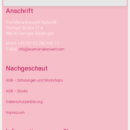
Anschrift
Eva-Maria Konwert Nailart®
Owinger Straße 21 a
88696 Owingen-Billafingen
Mobil: +49 (0)152 280 440 17
E-Mail:
info@evamariakonwert.com
Nachgeschaut
AGB – Schulungen und Workshops
AGB – Studio
Datenschutzerklärung
Impressum