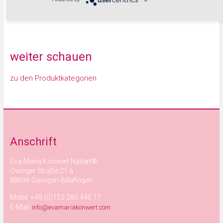
Warenkorb
weiter schauen
zu den Produktkategorien
Anschrift
Eva-Maria Konwert Nailart®
Owinger Straße 21 a
88696 Owingen-Billafingen
Mobil: +49 (0)152 280 440 17
E-Mail:
info@evamariakonwert.com