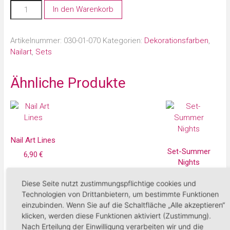
In den Warenkorb
Artikelnummer:
030-01-070
Kategorien:
Dekorationsfarben
,
Nailart
,
Sets
Ähnliche Produkte
Nail Art Lines
Set-Summer
6,90
€
Nights
34,90
€
In den Warenkorb
Diese Seite nutzt zustimmungspflichtige cookies und
Technologien von Drittanbietern, um bestimmte Funktionen
In den Warenko
einzubinden. Wenn Sie auf die Schaltfläche „Alle akzeptieren“
klicken, werden diese Funktionen aktiviert (Zustimmung).
Nach Erteilung der Einwilligung verarbeiten wir und die