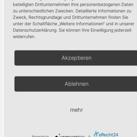
beteiligten Drittunternehmen Ihre personenbezogenen Daten
zu unterschiedlichen Zwecken. Detaillierte Informationen zu
Zweck, Rechtsgrundlage und Drittunternehmen finden Sie
Bling It
unter der Schaltfläche „Weitere Informationen“ und in unserer
Powder silver
9,90
€
Datenschutzerklärung. Sie können Ihre Einwilligung jederzeit
6,90
€
widerrufen.
In den Waren
In den Warenkorb
Akzeptieren
Produktsuche
Ablehnen
mehr
Suchen
Powered by
&