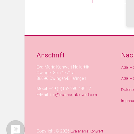
Anschrift
Nac
Eva-Maria Konwert Nailart®
AGB – 
Owinger Straße 21 a
88696 Owingen-Billafingen
AGB – 
Mobil: +49 (0)152 280 440 17
Datens
E-Mail:
info@evamariakonwert.com
Impres
Copyright © 2026
Eva-Maria Konwert