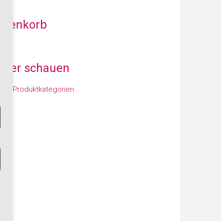
arenkorb
iter schauen
den Produktkategorien