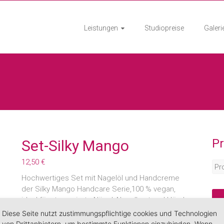
Leistungen
Studiopreise
Galeri
P
Set-Silky Mango
12,50
€
Hochwertiges Set mit Nagelöl und Handcreme
der Silky Mango Handcare Serie,100 % vegan,
ideal für strapazierte Nägel, Nagelhaut und Hände,
mit zartem Mangoduft.
Diese Seite nutzt zustimmungspflichtige cookies und Technologien
von Drittanbietern, um bestimmte Funktionen einzubinden. Wenn