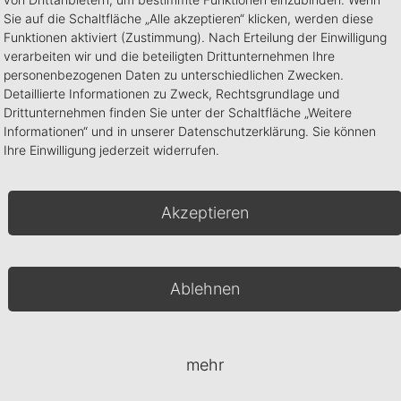
Inhalt
Sie auf die Schaltfläche „Alle akzeptieren“ klicken, werden diese
Silky Mango Nagelöl 10ml
Funktionen aktiviert (Zustimmung). Nach Erteilung der Einwilligung
W
Silky Mango Handcreme 50ml
verarbeiten wir und die beteiligten Drittunternehmen Ihre
personenbezogenen Daten zu unterschiedlichen Zwecken.
In den Warenkorb
Detaillierte Informationen zu Zweck, Rechtsgrundlage und
Drittunternehmen finden Sie unter der Schaltfläche „Weitere
we
Informationen“ und in unserer Datenschutzerklärung. Sie können
Artikelnummer:
070-02-051
Kategorien:
Hand &
Ihre Einwilligung jederzeit widerrufen.
Nailcare
,
Sets
zu 
Akzeptieren
Ablehnen
Premiumbrush Set
24,90
€
mehr
Body&Foot Scrub
22,00
€
In den Warenkorb