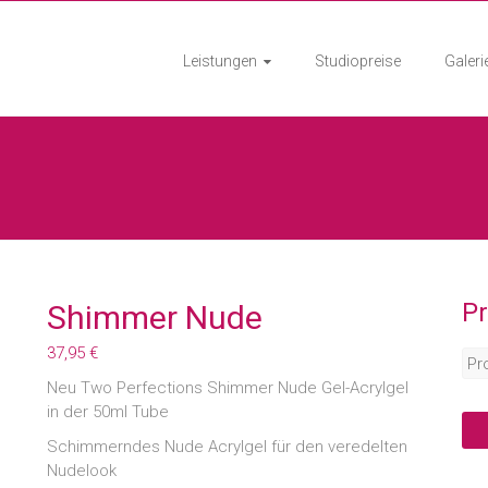
Leistungen
Studiopreise
Galeri
P
Shimmer Nude
37,95
€
Neu Two Perfections Shimmer Nude Gel-Acrylgel
in der 50ml Tube
Schimmerndes Nude Acrylgel für den veredelten
Nudelook