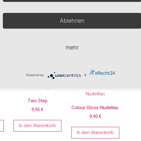
Sehr gut zum erstellen einer veredelten Nude
Modellage oder auch Babyboomer. Perfekt auch
Ablehnen
zum pinchen geeignet.
Inhalt: 50 ml
In den Warenkorb
mehr
Artikelnummer:
010-04-020
Kategorien:
Acrylgele
,
Gelsystem
Powered by
&
Two Step
Colour Gloss-Nudelilac
9,95
€
9,90
€
In den Warenkorb
In den Warenkorb