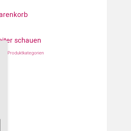
arenkorb
iter schauen
den Produktkategorien