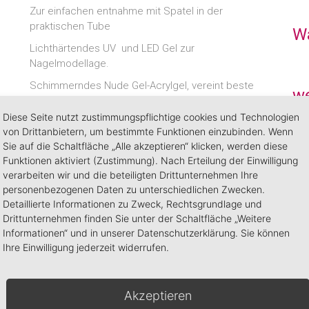
Zur einfachen entnahme mit Spatel in der
praktischen Tube
W
Lichthärtendes UV und LED Gel zur
Nagelmodellage.
Schimmerndes Nude Gel-Acrylgel, vereint beste
we
Eigenschaften vom Gel- und Acrylsystem in einem
Produkt. Keine Geruchsbelästigung, kann bis zur
Diese Seite nutzt zustimmungspflichtige cookies und Technologien
zu 
Aushärtung in der UV Lampe bearbeitet werden
von Drittanbietern, um bestimmte Funktionen einzubinden. Wenn
Sie auf die Schaltfläche „Alle akzeptieren“ klicken, werden diese
ohne Zeitdruck. Nach dem Haftgel mit einem
Funktionen aktiviert (Zustimmung). Nach Erteilung der Einwilligung
Spatel auf den Nagel aufsetzen, den Pinsel mit
verarbeiten wir und die beteiligten Drittunternehmen Ihre
Glossy Clean anfeuchten, das Gel mit leichtem
personenbezogenen Daten zu unterschiedlichen Zwecken.
Druck in Form tupfen und 2 Min. UV aushärten
Detaillierte Informationen zu Zweck, Rechtsgrundlage und
oder LED. (Den Pinsel nur leicht auf einer
Drittunternehmen finden Sie unter der Schaltfläche „Weitere
getränkten Zelette anfeuchten, nicht zu nass
Informationen“ und in unserer Datenschutzerklärung. Sie können
arbeiten da sich sonst starke Hitze beim
Ihre Einwilligung jederzeit widerrufen.
aushärten aufgrund des Alkohols auf dem Nagel
entwickelt).
Einfache und schnelle Verarbeitung.
Akzeptieren
Hervorragende Haftung.