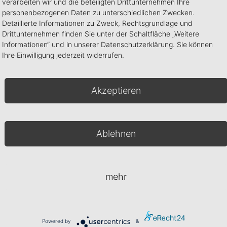
verarbeiten wir und die beteiligten Drittunternehmen Ihre
Transferfolie auf und erhalten einen tollen
personenbezogenen Daten zu unterschiedlichen Zwecken.
Glanzeffekt. Versiegeln Sie mit Shine Diamond
W
Detaillierte Informationen zu Zweck, Rechtsgrundlage und
Glanzgel.
Drittunternehmen finden Sie unter der Schaltfläche „Weitere
Informationen“ und in unserer Datenschutzerklärung. Sie können
In den Warenkorb
Ihre Einwilligung jederzeit widerrufen.
we
Artikelnummer:
030-03-001
Kategorien:
Nailart
,
Sticker
Akzeptieren
zu 
Ablehnen
Design Colours Set
Frosted Xtrem Mattgel
19,99
€
19,90
€
mehr
In den Warenkorb
In den Warenkorb
Powered by
&