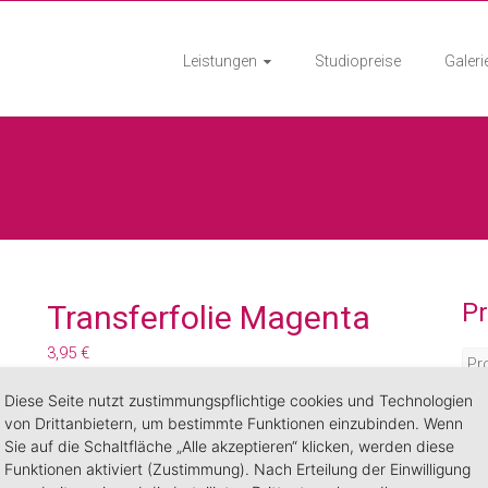
Leistungen
Studiopreise
Galeri
P
Transferfolie Magenta
3,95
€
Transferfolie zum erstellen von Nailartdesigns.
Diese Seite nutzt zustimmungspflichtige cookies und Technologien
Verarbeitungstip:
Tragen sie eine Farbe der
von Drittanbietern, um bestimmte Funktionen einzubinden. Wenn
Sie auf die Schaltfläche „Alle akzeptieren“ klicken, werden diese
Colours oder Colours+ Farbgele auf und härten
Funktionen aktiviert (Zustimmung). Nach Erteilung der Einwilligung
diese 2 Min. UV oder LED aus. Drücken sie nun die