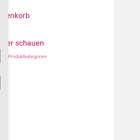
arenkorb
iter schauen
den Produktkategorien