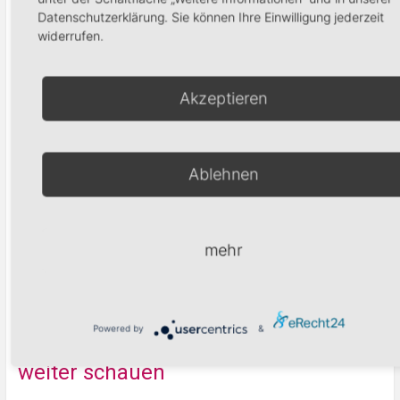
In den Waren
Datenschutzerklärung. Sie können Ihre Einwilligung jederzeit
In den Warenkorb
widerrufen.
Akzeptieren
Produktsuche
Ablehnen
Suchen
mehr
Warenkorb
Powered by
&
weiter schauen