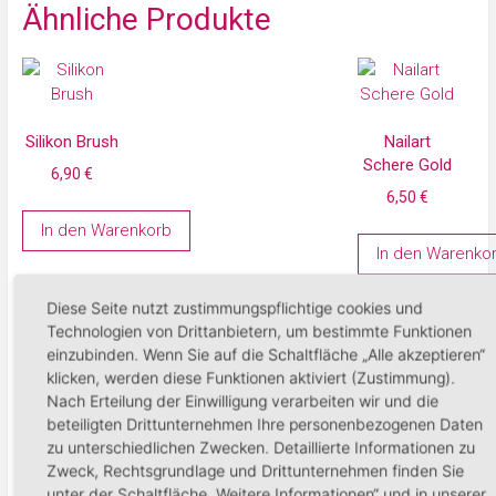
Ähnliche Produkte
Silikon Brush
Nailart
Schere Gold
6,90
€
6,50
€
In den Warenkorb
In den Warenko
Diese Seite nutzt zustimmungspflichtige cookies und
Technologien von Drittanbietern, um bestimmte Funktionen
einzubinden. Wenn Sie auf die Schaltfläche „Alle akzeptieren“
klicken, werden diese Funktionen aktiviert (Zustimmung).
Nach Erteilung der Einwilligung verarbeiten wir und die
Nagelhaut
Pinch Clamp
beteiligten Drittunternehmen Ihre personenbezogenen Daten
Instrument
6,95
€
zu unterschiedlichen Zwecken. Detaillierte Informationen zu
14,95
€
Zweck, Rechtsgrundlage und Drittunternehmen finden Sie
unter der Schaltfläche „Weitere Informationen“ und in unserer