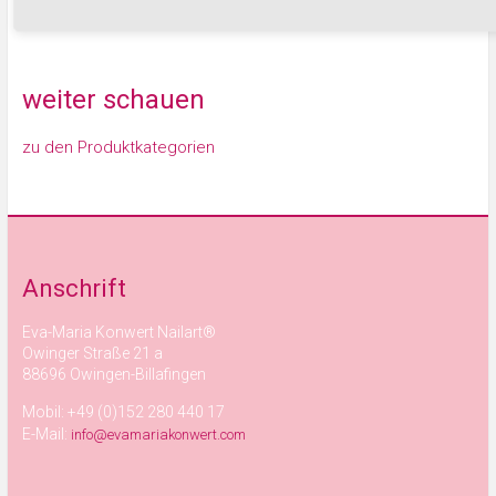
Warenkorb
weiter schauen
zu den Produktkategorien
Anschrift
Eva-Maria Konwert Nailart®
Owinger Straße 21 a
88696 Owingen-Billafingen
Mobil: +49 (0)152 280 440 17
E-Mail:
info@evamariakonwert.com