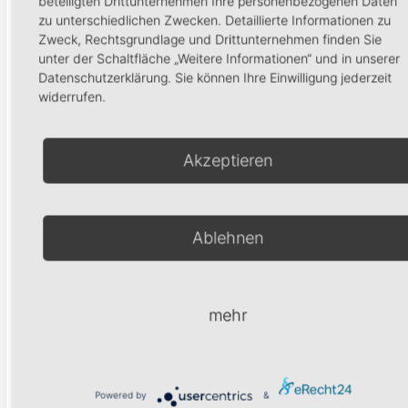
beteiligten Drittunternehmen Ihre personenbezogenen Daten
Zeletten
zu unterschiedlichen Zwecken. Detaillierte Informationen zu
Nagelhaut
Zweck, Rechtsgrundlage und Drittunternehmen finden Sie
3,95
€
Instrument
unter der Schaltfläche „Weitere Informationen“ und in unserer
Datenschutzerklärung. Sie können Ihre Einwilligung jederzeit
14,95
€
In den Warenkorb
widerrufen.
In den Waren
Akzeptieren
Produktsuche
Ablehnen
mehr
Suchen
Powered by
&