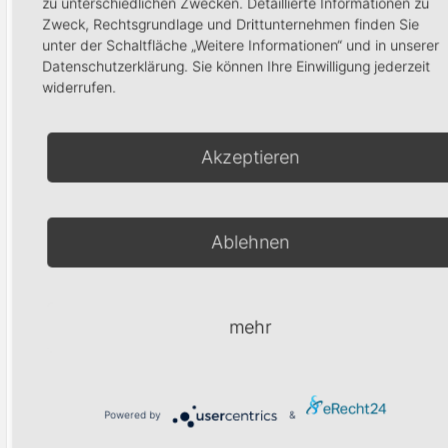
zu unterschiedlichen Zwecken. Detaillierte Informationen zu
Onlineworkshop
Zweck, Rechtsgrundlage und Drittunternehmen finden Sie
Little Pingu
Online
unter der Schaltfläche „Weitere Informationen“ und in unserer
Workshop
29,00
€
Datenschutzerklärung. Sie können Ihre Einwilligung jederzeit
Summer
widerrufen.
Feathers
In den Warenkorb
19,90
€
Akzeptieren
In den Warenko
Ablehnen
mehr
Online
Online
Workshop 3D
Workshop
Design
Lila Mat
Dreams
39,90
€
Powered by
&
19,90
€