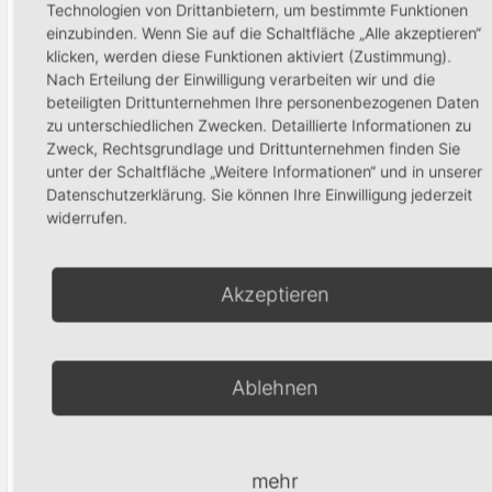
Feilschutztape
Technologien von Drittanbietern, um bestimmte Funktionen
Glossy Clean
einzubinden. Wenn Sie auf die Schaltfläche „Alle akzeptieren“
4,40
€
24,95
€
klicken, werden diese Funktionen aktiviert (Zustimmung).
Nach Erteilung der Einwilligung verarbeiten wir und die
In den Warenkorb
In den Warenko
beteiligten Drittunternehmen Ihre personenbezogenen Daten
zu unterschiedlichen Zwecken. Detaillierte Informationen zu
Zweck, Rechtsgrundlage und Drittunternehmen finden Sie
unter der Schaltfläche „Weitere Informationen“ und in unserer
Datenschutzerklärung. Sie können Ihre Einwilligung jederzeit
widerrufen.
Reinigungsbürst
Magnet 2Way
4,99
€
7,90
€
Akzeptieren
In den Waren
In den Warenkorb
Ablehnen
Produktsuche
mehr