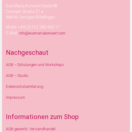
Eva-Maria Konwert Nailart®
Owinger Straße 21 a
88696 Owingen-Billafingen
Mobil: +49 (0)152 280 440 17
E-Mail:
info@evamariakonwert.com
Nachgeschaut
AGB – Schulungen und Workshops
AGB – Studio
Datenschutzerklärung
Impressum
Informationen zum Shop
AGB gewerbl. Versandhandel