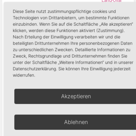
Dimension 3D
Diese Seite nutzt zustimmungspflichtige cookies und
Formenschulung
240,00
€
Technologien von Drittanbietern, um bestimmte Funktionen
Lang-Oval
einzubinden. Wenn Sie auf die Schaltfläche „Alle akzeptieren“
220,00
€
klicken, werden diese Funktionen aktiviert (Zustimmung).
In den Warenkorb
Nach Erteilung der Einwilligung verarbeiten wir und die
beteiligten Drittunternehmen Ihre personenbezogenen Daten
In den Warenko
zu unterschiedlichen Zwecken. Detaillierte Informationen zu
Zweck, Rechtsgrundlage und Drittunternehmen finden Sie
unter der Schaltfläche „Weitere Informationen“ und in unserer
Datenschutzerklärung. Sie können Ihre Einwilligung jederzeit
widerrufen.
Formenschulung-
Zehennageldesi
Akzeptieren
Gerade Form
Gel
199,00
€
220,00
€
Ablehnen
In den Warenkorb
In den Waren