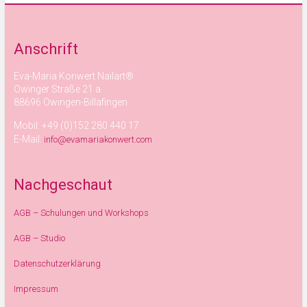
Anschrift
Eva-Maria Konwert Nailart®
Owinger Straße 21 a
88696 Owingen-Billafingen
Mobil: +49 (0)152 280 440 17
E-Mail:
info@evamariakonwert.com
Nachgeschaut
AGB – Schulungen und Workshops
AGB – Studio
Datenschutzerklärung
Impressum