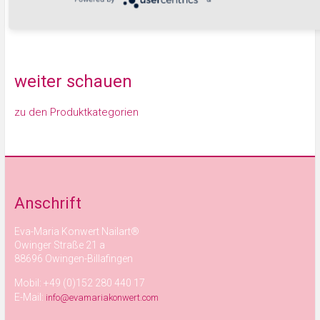
Warenkorb
weiter schauen
zu den Produktkategorien
Anschrift
Eva-Maria Konwert Nailart®
Owinger Straße 21 a
88696 Owingen-Billafingen
Mobil: +49 (0)152 280 440 17
E-Mail:
info@evamariakonwert.com