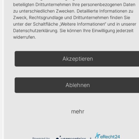
beteiligten Drittunternehmen Ihre personenbezogenen Daten
zu unterschiedlichen Zwecken. Detaillierte Informationen zu
Zweck, Rechtsgrundlage und Drittunternehmen finden Sie
Powder gold
Design
unter der Schaltfläche „Weitere Informationen“ und in unserer
Staubpinsel
6,90
€
Datenschutzerklärung. Sie können Ihre Einwilligung jederzeit
12,90
€
widerrufen.
In den Warenkorb
In den Waren
Akzeptieren
Produktsuche
Ablehnen
mehr
Suchen
Powered by
&