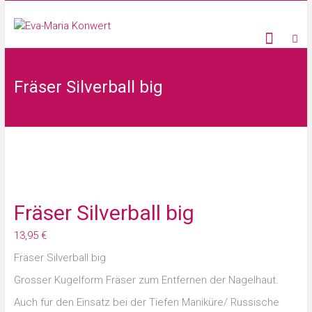
Fräser Silverball big
Fräser Silverball big
13,95
€
Fräser Silverball big
Grosser Kugelform Fräser zum Entfernen der Nagelhaut.
Auch für den Einsatz bei der Tiefen Maniküre/ Russische