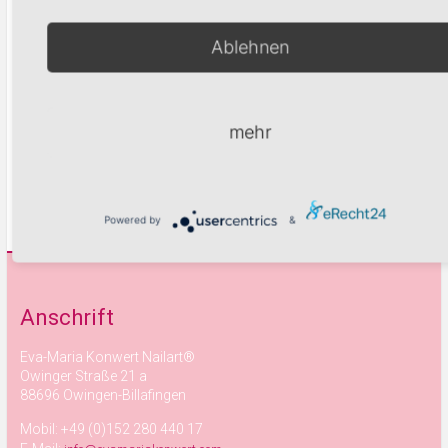
Ablehnen
Warenkorb
mehr
weiter schauen
zu den Produktkategorien
Powered by
&
Anschrift
Eva-Maria Konwert Nailart®
Owinger Straße 21 a
88696 Owingen-Billafingen
Mobil: +49 (0)152 280 440 17