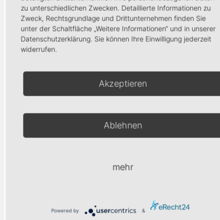
zu unterschiedlichen Zwecken. Detaillierte Informationen zu
Fräserreinigungsbürste
Fräser
Zweck, Rechtsgrundlage und Drittunternehmen finden Sie
Silverball big
9,90
€
unter der Schaltfläche „Weitere Informationen“ und in unserer
Datenschutzerklärung. Sie können Ihre Einwilligung jederzeit
13,95
€
widerrufen.
In den Warenkorb
In den Waren
Akzeptieren
Produktsuche
Ablehnen
Suchen
mehr
Powered by
&
Warenkorb