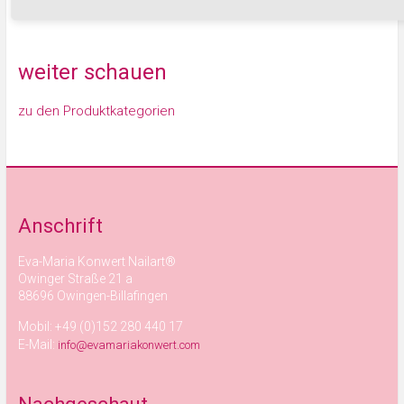
weiter schauen
zu den Produktkategorien
Anschrift
Eva-Maria Konwert Nailart®
Owinger Straße 21 a
88696 Owingen-Billafingen
Mobil: +49 (0)152 280 440 17
E-Mail:
info@evamariakonwert.com