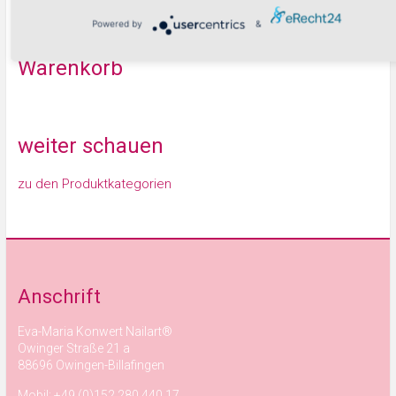
Powered by
&
Warenkorb
weiter schauen
zu den Produktkategorien
Anschrift
Eva-Maria Konwert Nailart®
Owinger Straße 21 a
88696 Owingen-Billafingen
Mobil: +49 (0)152 280 440 17