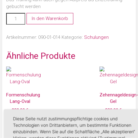
gebucht werden
In den Warenkorb
Artikelnummer:
090-01-014
Kategorie:
Schulungen
Ähnliche Produkte
Formenschulung
Zehennageldesign
Lang-Oval
Gel
220,00
€
220,00
€
Diese Seite nutzt zustimmungspflichtige cookies und
Technologien von Drittanbietern, um bestimmte Funktionen
In den Warenkorb
In den Warenko
einzubinden. Wenn Sie auf die Schaltfläche „Alle akzeptieren“
klicken, werden diese Funktionen aktiviert (Zustimmung).