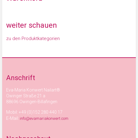
weiter schauen
zu den Produktkategorien
Anschrift
Eva-Maria Konwert Nailart®
Owinger Straße 21 a
88696 Owingen-Billafingen
Mobil: +49 (0)152 280 440 17
E-Mail:
info@evamariakonwert.com