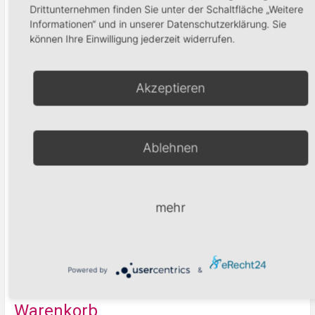
Drittunternehmen finden Sie unter der Schaltfläche „Weitere
Informationen“ und in unserer Datenschutzerklärung. Sie
Pinchsticks
Mundschutz
können Ihre Einwilligung jederzeit widerrufen.
17,95
€
2,90
€
Akzeptieren
In den Warenkorb
Weiterlesen
Ablehnen
Produktsuche
mehr
Suchen
Powered by
&
Warenkorb