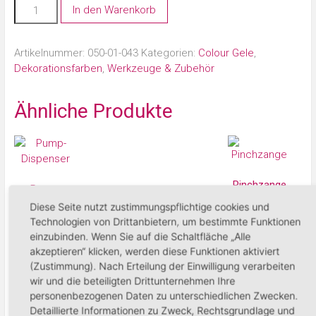
In den Warenkorb
Artikelnummer:
050-01-043
Kategorien:
Colour Gele
,
Dekorationsfarben
,
Werkzeuge & Zubehör
Ähnliche Produkte
Pinchzange
Pump-
Dispenser
17,95
€
Diese Seite nutzt zustimmungspflichtige cookies und
Technologien von Drittanbietern, um bestimmte Funktionen
4,90
€
einzubinden. Wenn Sie auf die Schaltfläche „Alle
In den Warenko
akzeptieren“ klicken, werden diese Funktionen aktiviert
In den Warenkorb
(Zustimmung). Nach Erteilung der Einwilligung verarbeiten
wir und die beteiligten Drittunternehmen Ihre
personenbezogenen Daten zu unterschiedlichen Zwecken.
Detaillierte Informationen zu Zweck, Rechtsgrundlage und