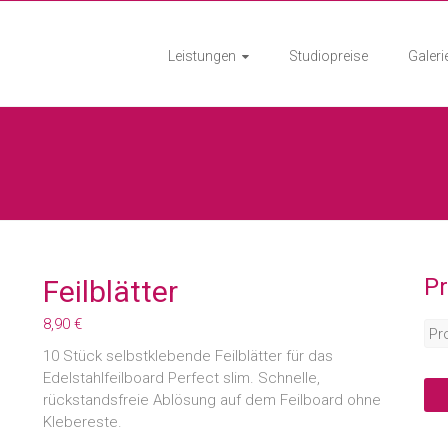
Leistungen
Studiopreise
Galeri
P
Feilblätter
8,90
€
10 Stück selbstklebende Feilblätter für das
Edelstahlfeilboard Perfect slim. Schnelle,
rückstandsfreie Ablösung auf dem Feilboard ohne
Klebereste.