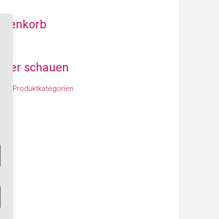
arenkorb
iter schauen
den Produktkategorien