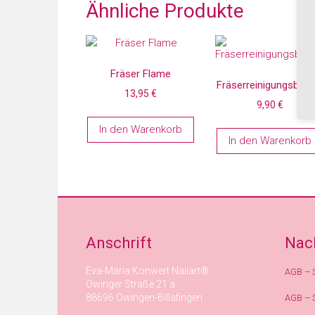
Ähnliche Produkte
Fräser Flame
Fräserreinigungsbürs
13,95
€
9,90
€
In den Warenkorb
In den Warenkorb
Anschrift
Nac
Eva-Maria Konwert Nailart®
AGB – 
Owinger Straße 21 a
88696 Owingen-Billafingen
AGB – 