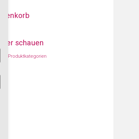
arenkorb
iter schauen
den Produktkategorien