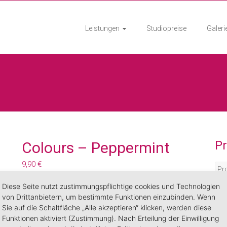
Leistungen
Studiopreise
Galeri
P
Colours – Peppermint
9,90
€
Colours Farbgele sehr deckend, dünn auftragen
Diese Seite nutzt zustimmungspflichtige cookies und Technologien
und aushärten.
von Drittanbietern, um bestimmte Funktionen einzubinden. Wenn
Sie auf die Schaltfläche „Alle akzeptieren“ klicken, werden diese
Lichthärtendes UV und LED Gel zur
Funktionen aktiviert (Zustimmung). Nach Erteilung der Einwilligung
Nagelmodellage.