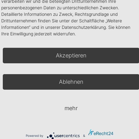
verarbeiten wir und die beteiligten Drittunternehmen Ihre
Inhalt: 5 ml
personenbezogenen Daten zu unterschiedlichen Zwecken.
W
Detaillierte Informationen zu Zweck, Rechtsgrundlage und
In den Warenkorb
Drittunternehmen finden Sie unter der Schaltfläche „Weitere
Informationen“ und in unserer Datenschutzerklärung. Sie können
Ihre Einwilligung jederzeit widerrufen.
Artikelnummer:
010-03-073
Kategorien:
Colour
we
Gele
,
Gelsystem
Akzeptieren
zu 
Ähnliche Produkte
Ablehnen
Glossy Clean
One Step
24,95
€
9,95
€
mehr
In den Warenkorb
In den Warenkorb
Powered by
&