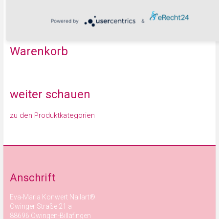
Suchen
Powered by
&
Warenkorb
weiter schauen
zu den Produktkategorien
Anschrift
Eva-Maria Konwert Nailart®
Owinger Straße 21 a
88696 Owingen-Billafingen