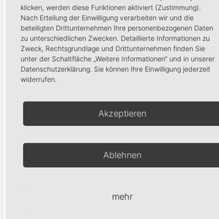
klicken, werden diese Funktionen aktiviert (Zustimmung).
Nach Erteilung der Einwilligung verarbeiten wir und die
beteiligten Drittunternehmen Ihre personenbezogenen Daten
zu unterschiedlichen Zwecken. Detaillierte Informationen zu
Zweck, Rechtsgrundlage und Drittunternehmen finden Sie
Colours –
unter der Schaltfläche „Weitere Informationen“ und in unserer
Koralle
Colour
Datenschutzerklärung. Sie können Ihre Einwilligung jederzeit
Gloss-
9,90
€
widerrufen.
Nudelilac
9,90
€
In den Warenkorb
Akzeptieren
In den Waren
Ablehnen
Produktsuche
mehr